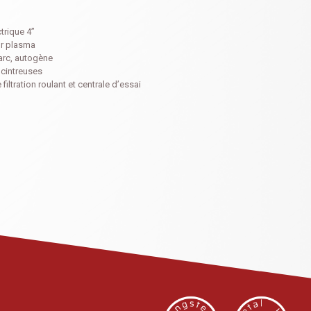
ctrique 4’’
r plasma
arc, autogène
cintreuses
filtration roulant et centrale d’essai